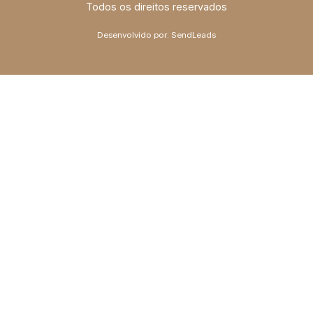
Todos os direitos reservados
Desenvolvido por:
SendLeads