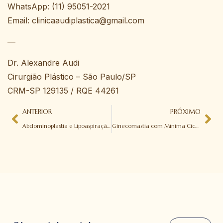
WhatsApp: (11) 95051-2021
Email: clinicaaudiplastica@gmail.com
—
Dr. Alexandre Audi
Cirurgião Plástico – São Paulo/SP
CRM-SP 129135 / RQE 44261
ANTERIOR
PRÓXIMO
Abdominoplastia e Lipoaspiração: É Seguro Fazer as Duas Cirurgias Juntas? Saiba Indicações, Riscos e Resultados em São Paulo
Ginecomastia com Mínima Cicatriz e Recuperação Rápida em São Paulo: Conheça a Técnica Exclusiva da Clínica Audi