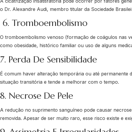
A cicatrização insatisfatória pode ocorrer por fatores ge
o Dr. Alexandre Audi, membro titular da Sociedade Brasileir
6. Tromboembolismo
O tromboembolismo venoso (formação de coágulos nas veia
como obesidade, histórico familiar ou uso de alguns medi
7. Perda De Sensibilidade
É comum haver alteração temporária ou até permanente da
situação transitória e tende a melhorar com o tempo.
8. Necrose De Pele
A redução no suprimento sanguíneo pode causar necrose 
removida. Apesar de ser muito raro, esse risco existe e 
9. Assimetria E Irregularidades