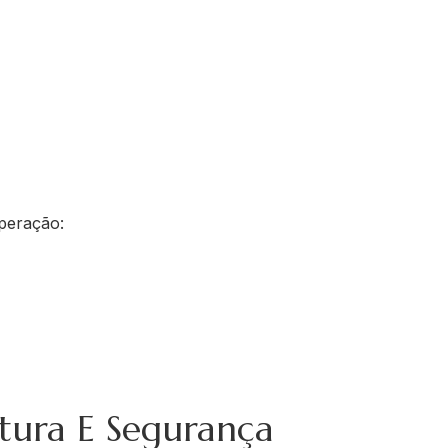
peração:
utura E Segurança