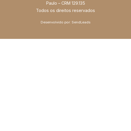
Paulo – CRM 129.135
Todos os direitos reservados
Desenvolvido por:
SendLeads