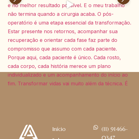
Início
(11) 91466-
0347