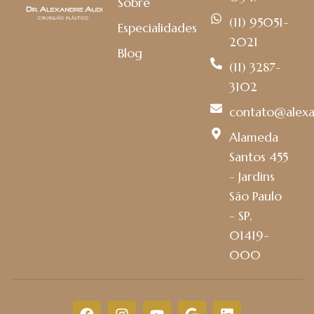
Sobre
(11) 95051-
Especialidades
2021
Blog
(11) 3287-
3102
contato@alexa
Alameda
Santos 455
- Jardins
São Paulo
- SP,
01419-
000