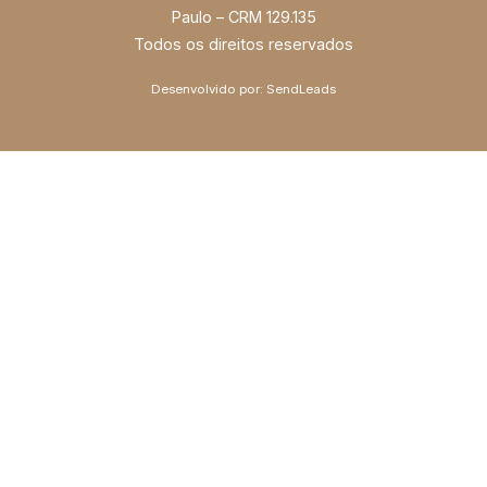
Paulo – CRM 129.135
Todos os direitos reservados
Desenvolvido por:
SendLeads